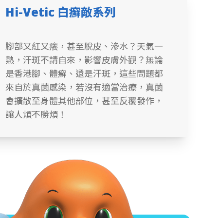
Hi-Vetic 白癬敵系列
腳部又紅又癢，甚至脫皮、滲水？天氣一
熱，汗斑不請自來，影響皮膚外觀？無論
是香港腳、體癬、還是汗斑，這些問題都
來自於真菌感染，若沒有適當治療，真菌
會擴散至身體其他部位，甚至反覆發作，
讓人煩不勝煩！