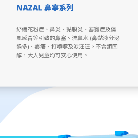
NAZAL 鼻寧系列
紓緩花粉症、鼻炎、黏膜炎、塞竇症及傷
風感冒等引致的鼻塞、流鼻水 (鼻黏液分泌
過多)、痕癢、打噴嚏及淚汪汪。不含類固
醇，大人兒童均可安心使用。