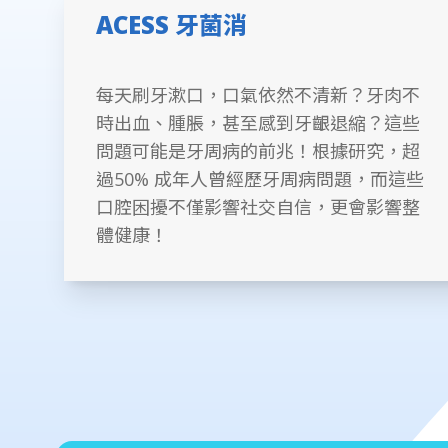
ACESS 牙菌消
每天刷牙漱口，口氣依然不清新？牙肉不
時出血、腫脹，甚至感到牙齦退縮？這些
問題可能是牙周病的前兆！根據研究，超
過50% 成年人曾經歷牙周病問題，而這些
口腔困擾不僅影響社交自信，更會影響整
體健康！